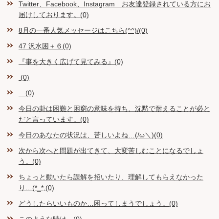
Twitter、Facebook、Instagram お友達登録されている方にお
届けしております。(0)
8月の一番人気メッセージはこちら(^^)/(0)
47 沢水困＋６(0)
『事を大きく広げて見てみる』(0)
(0)
(0)
今日の卦は困難と困窮の意味を持ち、沈黙で耐えることが必と
だと言っています。(0)
今日のあなたの状況は、苦しいよね…(/ω＼)(0)
次から次へと問題が出てきて、大変苦しむことになるでしょ
う。(0)
ちょっと動いたら誤解を招いたり、理解してもらえなかった
り…(*_*;(0)
どうしたらいいものか…困ってしまうでしょう。(0)