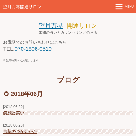
望月万琴開運サロン
MENU
ホーム
望月万琴
開運サロン
姫路の占いとカウンセリングのお店
新着情報
お電話でのお問い合わせはこちら
TEL:
070-1806-0510
店舗案内とアクセス
※営業時間内でお願いします。
セミナー・講座案内
ブログ
ブログ
2018年06月
お問い合わせ
2018.06.30
４月の営業案内
笑顔と笑い
2018.06.20
言葉のつかいかた