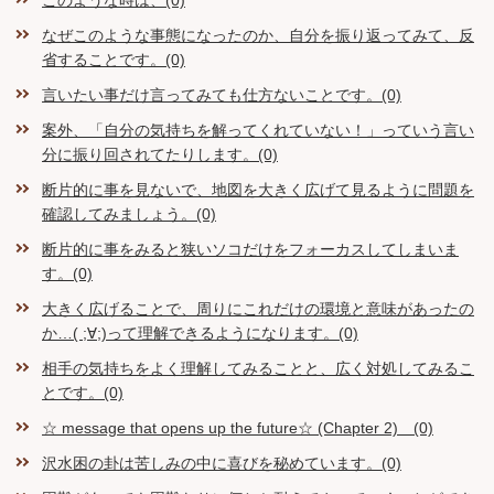
このような時は、(0)
なぜこのような事態になったのか、自分を振り返ってみて、反
省することです。(0)
言いたい事だけ言ってみても仕方ないことです。(0)
案外、「自分の気持ちを解ってくれていない！」っていう言い
分に振り回されてたりします。(0)
断片的に事を見ないで、地図を大きく広げて見るように問題を
確認してみましょう。(0)
断片的に事をみると狭いソコだけをフォーカスしてしまいま
す。(0)
大きく広げることで、周りにこれだけの環境と意味があったの
か…( ;∀;)って理解できるようになります。(0)
相手の気持ちをよく理解してみることと、広く対処してみるこ
とです。(0)
☆ message that opens up the future☆ (Chapter 2) (0)
沢水困の卦は苦しみの中に喜びを秘めています。(0)