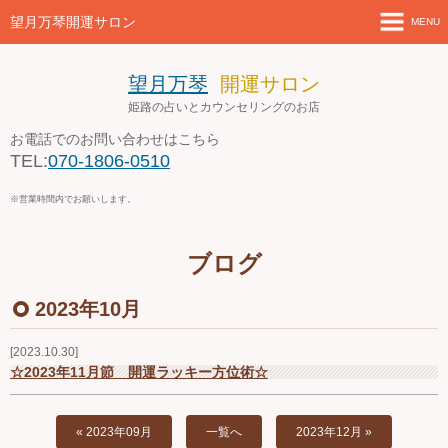
望月万琴開運サロン
MENU
ホーム
望月万琴
開運サロン
姫路の占いとカウンセリングのお店
新着情報
お電話でのお問い合わせはこちら
TEL:
070-1806-0510
店舗案内とアクセス
※営業時間内でお願いします。
セミナー・講座案内
ブログ
ブログ
2023年10月
お問い合わせ
2023.10.30
４月の営業案内
☆2023年11月節 開運ラッキー方位術☆
« 2023年09月
一覧へ
2023年12月 »