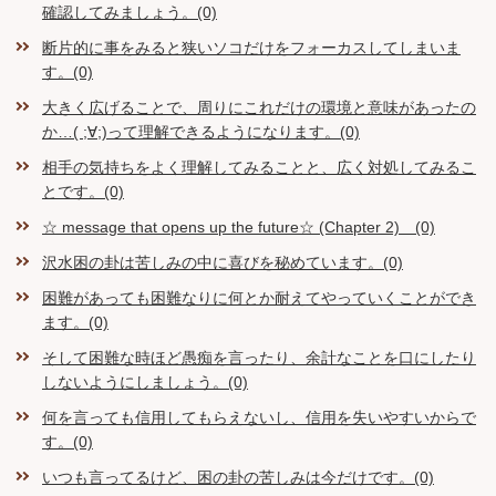
確認してみましょう。(0)
断片的に事をみると狭いソコだけをフォーカスしてしまいま
す。(0)
大きく広げることで、周りにこれだけの環境と意味があったの
か…( ;∀;)って理解できるようになります。(0)
相手の気持ちをよく理解してみることと、広く対処してみるこ
とです。(0)
☆ message that opens up the future☆ (Chapter 2) (0)
沢水困の卦は苦しみの中に喜びを秘めています。(0)
困難があっても困難なりに何とか耐えてやっていくことができ
ます。(0)
そして困難な時ほど愚痴を言ったり、余計なことを口にしたり
しないようにしましょう。(0)
何を言っても信用してもらえないし、信用を失いやすいからで
す。(0)
いつも言ってるけど、困の卦の苦しみは今だけです。(0)