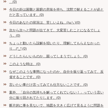
(0)
今日の卦は困難と困窮の意味を持ち、沈黙で耐えることが必と
だと言っています。(0)
今日のあなたの状況は、苦しいよね…(/ω＼)(0)
次から次へと問題が出てきて、大変苦しむことになるでしょ
う。(0)
ちょっと動いたら誤解を招いたり、理解してもらえなかった
り…(*_*;(0)
どうしたらいいものか…困ってしまうでしょう。(0)
このような時は、(0)
なぜこのような事態になったのか、自分を振り返ってみて、反
省することです。(0)
言いたい事だけ言ってみても仕方ないことです。(0)
案外、「自分の気持ちを解ってくれていない！」っていう言い
分に振り回されてたりします。(0)
断片的に事を見ないで、地図を大きく広げて見るように問題を