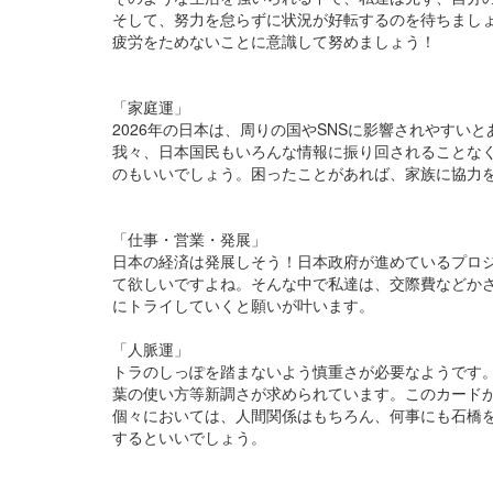
そして、努力を怠らずに状況が好転するのを待ちまし
疲労をためないことに意識して努めましょう！
「家庭運」
2026年の日本は、周りの国やSNSに影響されやすいと
我々、日本国民もいろんな情報に振り回されることな
のもいいでしょう。困ったことがあれば、家族に協力
「仕事・営業・発展」
日本の経済は発展しそう！日本政府が進めているプロ
て欲しいですよね。そんな中で私達は、交際費などか
にトライしていくと願いが叶います。
「人脈運」
トラのしっぽを踏まないよう慎重さが必要なようです。
葉の使い方等新調さが求められています。このカード
個々において
は、人間関係はもちろん、何事にも石橋
するといいでしょう。