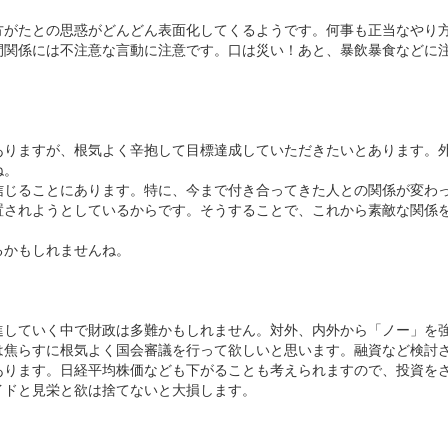
方がたとの思惑がどんどん表面化してくるようです。何事も正当なやり
間関係には不注意な言動に注意です。口は災い！あと、暴飲暴食などに
ありますが、根気よく辛抱して目標達成していただきたいとあります。
ね。
信じることにあります。特に、今まで付き合ってきた人との関係が変わ
置されようとしているからです。そうすることで、これから素敵な関係
るかもしれませんね。
進していく中で財政は多難かもしれません。対外、内外から「ノー」を
は焦らすに根気よく国会審議を行って欲しいと思います。融資など検討
あります。日経平均株価なども下がることも考えられますので、投資を
イドと見栄と欲は捨てないと大損します。