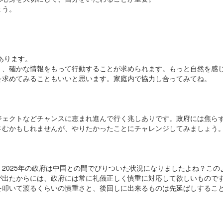
ょう。
あります。
く、確かな情報をもって行動することが求められます。もっと自然を感
を求めてみることもいいと思います。家庭内で協力し合ってみてね。
ジェクトなどチャンスに恵まれ進んで行く兆しありです。政府には焦ら
さむかもしれませんが、やりたかったことにチャレンジしてみましょう
2025年の政府は中国との間でぴりついた状況になりましたよね？この
が出たからには、政府には常に礼儀正しく慎重に対応して欲しいもので
を叩いて渡るくらいの慎重さと、後回しに出来るものは先延ばしするこ