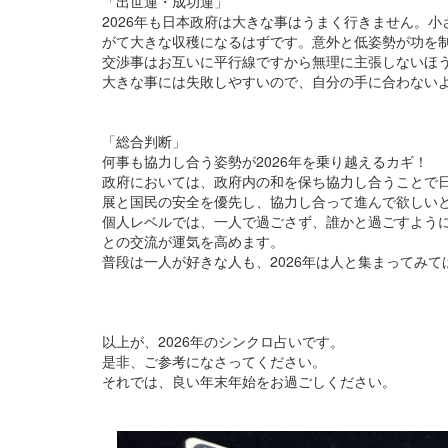
「出世運・成功運」
2026年も日本政府は大きな事はうまく行きません。
がて大きな収穫になるはずです。意外と低姿勢が功を
交渉事はお互いに平行線ですから無理に主張しないほ
大きな事には失敗しやすいので、自分の手に合わない
「総合判断」
何事も協力し合う姿勢が2026年を乗り越えるカギ！
政府においては、政府内の和を保ち協力し合うことで
展と国民の安全を優先し、協力し合って進んで欲しい
個人レベルでは、一人で過ごさず、誰かと過ごすよう
との交流が運気を高めます。
普段は一人が好きな人も、2026年は人と集まってみて
以上が、2026年のシンクロ占いです。
是非、ご参考になさってください。
それでは、良い年末年始をお過ごしください。