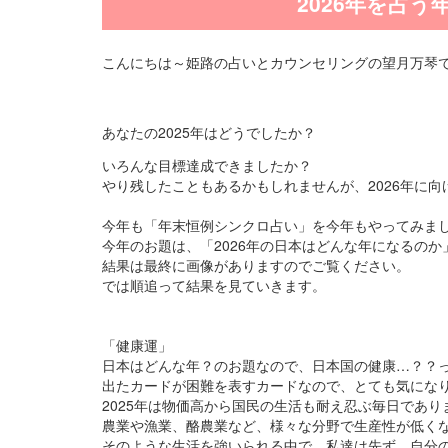
2026年を占
こんにちは～姫路の占いとカウンセリングの望月万琴
あなたの2025年はどうでしたか？
いろんな目標達成できましたか？
やり残したこともあるかもしれませんが、2026年に
今年も「年末恒例シンクロ占い」を今年もやってみま
今年のお題は、「2026年の日本はどんな年になるの
結果は最終に画像がありますのでご覧ください。
では順追って結果を見ていきます。
「健康運」
日本はどんな年？のお題なので、日本国の健康…？？
出たカードが困難を表すカードなので、とても気にな
2025年は物価高から国民の生活も耐え忍ぶ毎日であ
農業や漁業、酪農業など、様々な分野で生産性が低く
そのような生活を強いられる中で、私達は先ず、自分