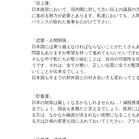
「目上運」
日本政府において、現内閣に対して古い目上の議員の
に進める努力が必要とあります。私達においても、人
バランスの取れた食事を心がけて下さい。
「恋愛・人間関係」
日本国には乗り越えなければならないことがたくさん
問題もありますが希望を持って進めてもらいたいです
そんな中で私たちが取り組むことは、自分の可能性を
うです。それは、全てが整い、正しい位置に全てが配
いくことが出来るでしょう。
日本国も今までの対外国との付き合い方も変わってく
「貯蓄運」
日本の財政は厳しくなるかもしれませんね…！減税推
るでしょう。国会も多難だと言えるでしょう。政府に
る方は、なかなか融資が決まれない状態になることも
る方は計画の変更も頭に入れておいてください。プラ