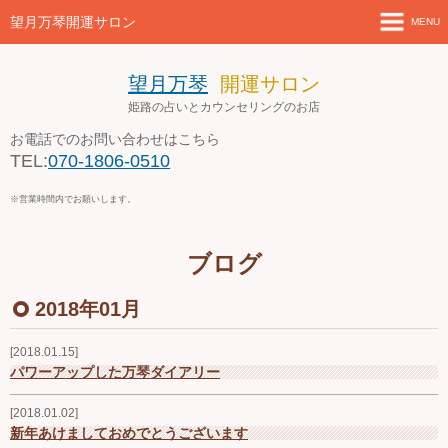
望月万琴開運サロン
MENU
ホーム
望月万琴
開運サロン
姫路の占いとカウンセリングのお店
新着情報
お電話でのお問い合わせはこちら
TEL:
070-1806-0510
店舗案内とアクセス
※営業時間内でお願いします。
セミナー・講座案内
ブログ
ブログ
2018年01月
お問い合わせ
2018.01.15
４月の営業案内
パワーアップした万琴ダイアリー
2018.01.02
新年あけましておめでとうございます