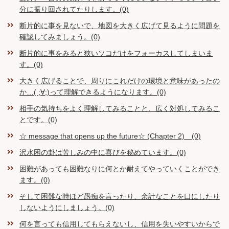
分に振り回されてたりします。(0)
断片的に事を見ないで、地図を大きく広げて見るように問題を
確認してみましょう。(0)
断片的に事をみると狭いソコだけをフォーカスしてしまいま
す。(0)
大きく広げることで、周りにこれだけの環境と意味があったの
か…( ;∀;)って理解できるようになります。(0)
相手の気持ちをよく理解してみることと、広く対処してみるこ
とです。(0)
☆ message that opens up the future☆ (Chapter 2) (0)
沢水困の卦は苦しみの中に喜びを秘めています。(0)
困難があっても困難なりに何とか耐えてやっていくことができ
ます。(0)
そして困難な時ほど愚痴を言ったり、余計なことを口にしたり
しないようにしましょう。(0)
何を言っても信用してもらえないし、信用を失いやすいからで