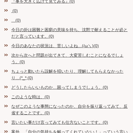
『事を大きく広げて見てみる』(0)
(0)
(0)
今日の卦は困難と困窮の意味を持ち、沈黙で耐えることが必と
だと言っています。(0)
今日のあなたの状況は、苦しいよね…(/ω＼)(0)
次から次へと問題が出てきて、大変苦しむことになるでしょ
う。(0)
ちょっと動いたら誤解を招いたり、理解してもらえなかった
り…(*_*;(0)
どうしたらいいものか…困ってしまうでしょう。(0)
このような時は、(0)
なぜこのような事態になったのか、自分を振り返ってみて、反
省することです。(0)
言いたい事だけ言ってみても仕方ないことです。(0)
案外、「自分の気持ちを解ってくれていない！」っていう言い