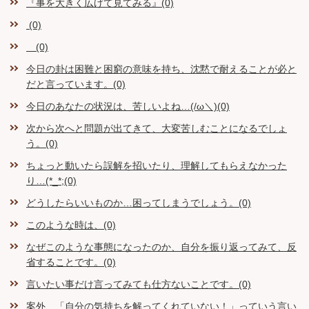
『事を大きく広げて見てみる』(0)
(0)
(0)
今日の卦は困難と困窮の意味を持ち、沈黙で耐えることが必と
だと言っています。(0)
今日のあなたの状況は、苦しいよね…(/ω＼)(0)
次から次へと問題が出てきて、大変苦しむことになるでしょ
う。(0)
ちょっと動いたら誤解を招いたり、理解してもらえなかった
り…(*_*;(0)
どうしたらいいものか…困ってしまうでしょう。(0)
このような時は、(0)
なぜこのような事態になったのか、自分を振り返ってみて、反
省することです。(0)
言いたい事だけ言ってみても仕方ないことです。(0)
案外、「自分の気持ちを解ってくれていない！」っていう言い