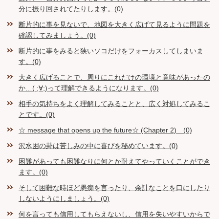
分に振り回されてたりします。(0)
断片的に事を見ないで、地図を大きく広げて見るように問題を
確認してみましょう。(0)
断片的に事をみると狭いソコだけをフォーカスしてしまいま
す。(0)
大きく広げることで、周りにこれだけの環境と意味があったの
か…( ;∀;)って理解できるようになります。(0)
相手の気持ちをよく理解してみることと、広く対処してみるこ
とです。(0)
☆ message that opens up the future☆ (Chapter 2) (0)
沢水困の卦は苦しみの中に喜びを秘めています。(0)
困難があっても困難なりに何とか耐えてやっていくことができ
ます。(0)
そして困難な時ほど愚痴を言ったり、余計なことを口にしたり
しないようにしましょう。(0)
何を言っても信用してもらえないし、信用を失いやすいからで