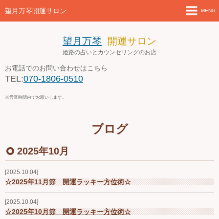
望月万琴開運サロン
MENU
ホーム
望月万琴
開運サロン
姫路の占いとカウンセリングのお店
新着情報
お電話でのお問い合わせはこちら
TEL:
070-1806-0510
店舗案内とアクセス
※営業時間内でお願いします。
セミナー・講座案内
ブログ
ブログ
2025年10月
お問い合わせ
2025.10.04
４月の営業案内
☆2025年11月節 開運ラッキー方位術☆
2025.10.04
☆2025年10月節 開運ラッキー方位術☆