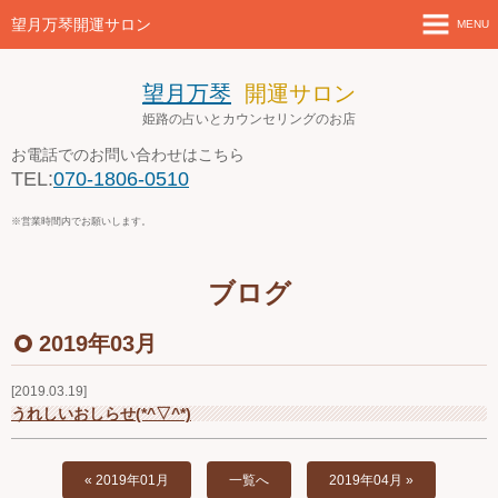
望月万琴開運サロン
MENU
ホーム
望月万琴
開運サロン
姫路の占いとカウンセリングのお店
新着情報
お電話でのお問い合わせはこちら
TEL:
070-1806-0510
店舗案内とアクセス
※営業時間内でお願いします。
セミナー・講座案内
ブログ
ブログ
2019年03月
お問い合わせ
2019.03.19
４月の営業案内
うれしいおしらせ(*^▽^*)
« 2019年01月
一覧へ
2019年04月 »