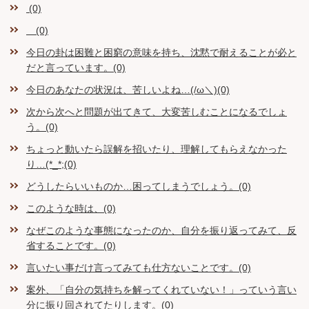
(0)
(0)
今日の卦は困難と困窮の意味を持ち、沈黙で耐えることが必と
だと言っています。(0)
今日のあなたの状況は、苦しいよね…(/ω＼)(0)
次から次へと問題が出てきて、大変苦しむことになるでしょ
う。(0)
ちょっと動いたら誤解を招いたり、理解してもらえなかった
り…(*_*;(0)
どうしたらいいものか…困ってしまうでしょう。(0)
このような時は、(0)
なぜこのような事態になったのか、自分を振り返ってみて、反
省することです。(0)
言いたい事だけ言ってみても仕方ないことです。(0)
案外、「自分の気持ちを解ってくれていない！」っていう言い
分に振り回されてたりします。(0)