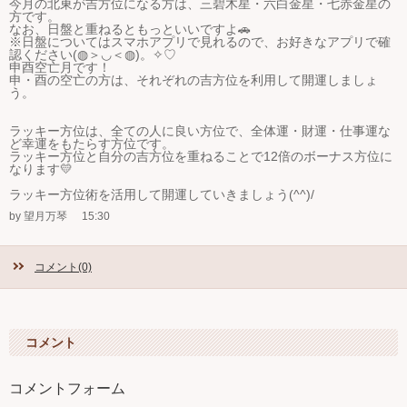
今月の北東が吉方位になる方は、三碧木星・六白金星・七赤金星の
方です。
なお、日盤と重ねるともっといいですよ🚗
※日盤についてはスマホアプリで見れるので、お好きなアプリで確
認ください(◍＞◡＜◍)。✧♡
申酉空亡月です！
申・酉の空亡の方は、それぞれの吉方位を利用して開運しましょ
う。
ラッキー方位は、全ての人に良い方位で、全体運・財運・仕事運な
ど幸運をもたらす方位です。
ラッキー方位と自分の吉方位を重ねることで12倍のボーナス方位に
なります💛
ラッキー方位術を活用して開運していきましょう(^^)/
by 望月万琴
15:30
コメント(0)
コメント
コメントフォーム