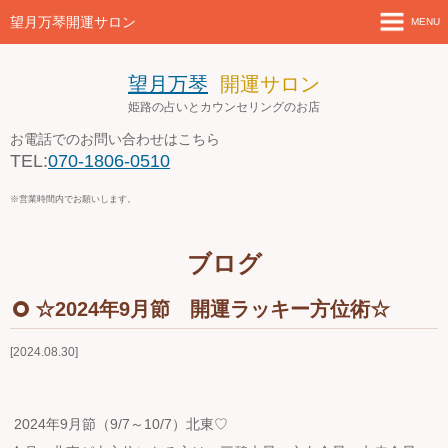
望月万琴開運サロン
MENU
ホーム
望月万琴
開運サロン
姫路の占いとカウンセリングのお店
新着情報
お電話でのお問い合わせはこちら
TEL:
070-1806-0510
店舗案内とアクセス
※営業時間内でお願いします。
セミナー・講座案内
ブログ
ブログ
☆2024年9月節 開運ラッキー方位術☆
お問い合わせ
2024.08.30
４月の営業案内
2024年9月節（9/7～10/7）北東♡