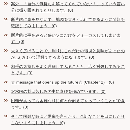
案外、「自分の気持ちを解ってくれていない！」っていう言い
分に振り回されてたりします。(0)
断片的に事を見ないで、地図を大きく広げて見るように問題を
確認してみましょう。(0)
断片的に事をみると狭いソコだけをフォーカスしてしまいま
す。(0)
大きく広げることで、周りにこれだけの環境と意味があったの
か…( ;∀;)って理解できるようになります。(0)
相手の気持ちをよく理解してみることと、広く対処してみるこ
とです。(0)
☆ message that opens up the future☆ (Chapter 2) (0)
沢水困の卦は苦しみの中に喜びを秘めています。(0)
困難があっても困難なりに何とか耐えてやっていくことができ
ます。(0)
そして困難な時ほど愚痴を言ったり、余計なことを口にしたり
しないようにしましょう。(0)