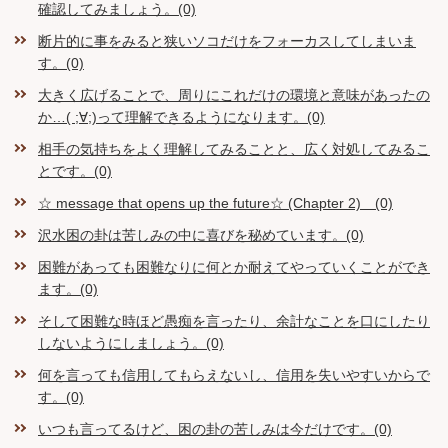
確認してみましょう。(0)
断片的に事をみると狭いソコだけをフォーカスしてしまいま
す。(0)
大きく広げることで、周りにこれだけの環境と意味があったの
か…( ;∀;)って理解できるようになります。(0)
相手の気持ちをよく理解してみることと、広く対処してみるこ
とです。(0)
☆ message that opens up the future☆ (Chapter 2) (0)
沢水困の卦は苦しみの中に喜びを秘めています。(0)
困難があっても困難なりに何とか耐えてやっていくことができ
ます。(0)
そして困難な時ほど愚痴を言ったり、余計なことを口にしたり
しないようにしましょう。(0)
何を言っても信用してもらえないし、信用を失いやすいからで
す。(0)
いつも言ってるけど、困の卦の苦しみは今だけです。(0)