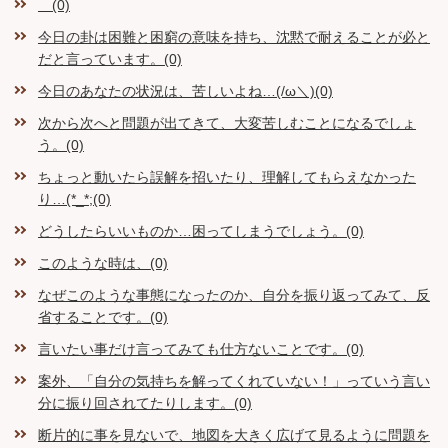
(0)
今日の卦は困難と困窮の意味を持ち、沈黙で耐えることが必と
だと言っています。(0)
今日のあなたの状況は、苦しいよね…(/ω＼)(0)
次から次へと問題が出てきて、大変苦しむことになるでしょ
う。(0)
ちょっと動いたら誤解を招いたり、理解してもらえなかった
り…(*_*;(0)
どうしたらいいものか…困ってしまうでしょう。(0)
このような時は、(0)
なぜこのような事態になったのか、自分を振り返ってみて、反
省することです。(0)
言いたい事だけ言ってみても仕方ないことです。(0)
案外、「自分の気持ちを解ってくれていない！」っていう言い
分に振り回されてたりします。(0)
断片的に事を見ないで、地図を大きく広げて見るように問題を