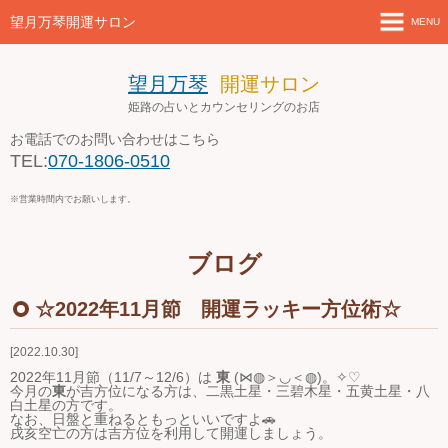
望月万琴開運サロン
MENU
ホーム
望月万琴
開運サロン
姫路の占いとカウンセリングのお店
新着情報
お電話でのお問い合わせはこちら
TEL:
070-1806-0510
店舗案内とアクセス
※営業時間内でお願いします。
セミナー・講座案内
ブログ
ブログ
☆2022年11月節 開運ラッキー方位術☆
お問い合わせ
2022.10.30
４月の営業案内
2022年11月節（11/7～12/6）は
東
(⋈◍＞◡＜◍)。✧♡
今月の
東
が吉方位になる方は、二黒土星・三碧木星・五黄土星・八
白土星の方です。
なお、日盤と重ねるともっといいですよ🚗
戌亥空亡の方は吉方位を利用して開運しましょう。