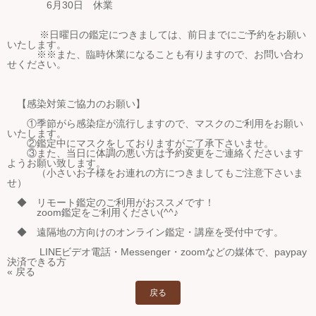
6月30日 休業
※日曜日の鑑定につきましては、前日までにご予約をお願い
いたします。
※※また、臨時休業になることも有りますので、お問い合わ
せください。
【感染対策ご協力のお願い】
①季節がら感染症が流行しますので、マスクのご利用をお願い
いたします。
②鑑定中にマスクをしておりますがご了承下さいませ。
③また、当日に体調の悪い方は予約変更をご連絡くださいます
ようお願い致します。
（小さいお子様をお連れの方につきましてもご注意下さいま
せ）
◆ リモート鑑定のご利用がおススメです！
zoom鑑定をご利用ください(^^♪
◆ 遠隔地の方向けのオンライン鑑定・講座を受付中です。
LINEビデオ電話・Messenger・zoomなどの媒体で、paypay
決済できる方
« 戻る
戻る