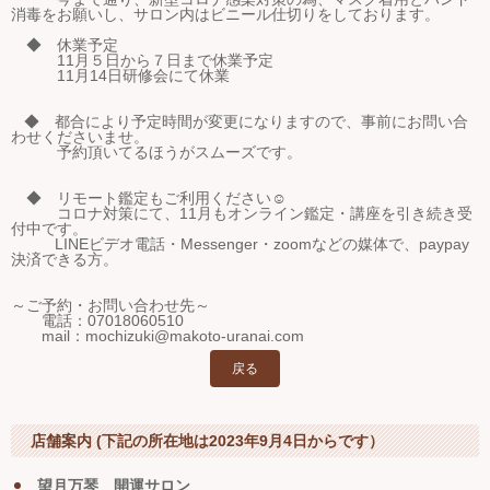
消毒をお願いし、サロン内はビニール仕切りをしております。
◆ 休業予定
11月５日から７日まで休業予定
11月14日研修会にて休業
◆ 都合により予定時間が変更になりますので、事前にお問い合
わせくださいませ。
予約頂いてるほうがスムーズです。
◆ リモート鑑定もご利用ください☺
コロナ対策にて、11月もオンライン鑑定・講座を引き続き受
付中です。
LINEビデオ電話・Messenger・zoomなどの媒体で、paypay
決済できる方。
～ご予約・お問い合わせ先～
電話：07018060510
mail：mochizuki@makoto-uranai.com
戻る
店舗案内 (下記の所在地は2023年9月4日からです）
望月万琴 開運サロン