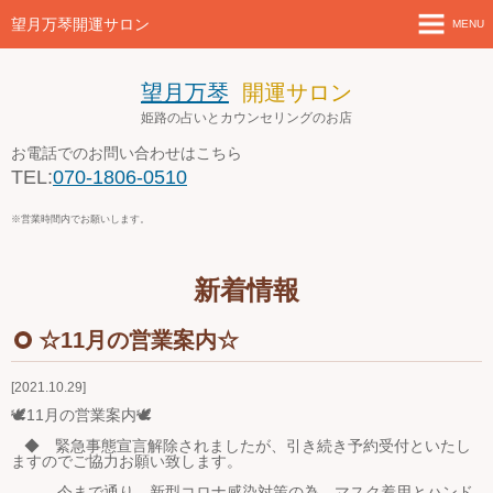
望月万琴開運サロン
MENU
ホーム
望月万琴
開運サロン
姫路の占いとカウンセリングのお店
新着情報
お電話でのお問い合わせはこちら
TEL:
070-1806-0510
店舗案内とアクセス
※営業時間内でお願いします。
セミナー・講座案内
新着情報
ブログ
☆11月の営業案内☆
お問い合わせ
2021.10.29
４月の営業案内
🕊11月の営業案内🕊
◆ 緊急事態宣言解除されましたが、引き続き予約受付といたし
ますのでご協力お願い致します。
今まで通り、新型コロナ感染対策の為、マスク着用とハンド